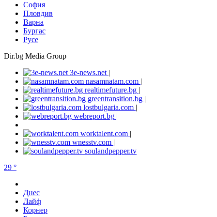
София
Пловдив
Варна
Бургас
Русе
Dir.bg Media Group
3e-news.net
|
nasamnatam.com
|
realtimefuture.bg
|
greentransition.bg
|
lostbulgaria.com
|
webreport.bg
|
worktalent.com
|
wnesstv.com
|
soulandpepper.tv
29 °
Днес
Лайф
Корнер