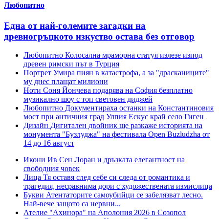
Любопитно
Една от най-големите загадки на
древногръцкото изкуство остава без отговор
Любопитно
Колосална мраморна статуя излезе изпод
древен римски път в Турция
Портрет
Умира пиян в катастрофа, а за "драсканиците"
му днес плащат милиони
Ноти
Соня Йончева подарява на София безплатно
музикално шоу с топ световен диджей
Любопитно
Документираха останки на Константиновия
мост при античния град Улпия Ескус край село Гиген
Дизайн
Дигитален двойник ще разкаже историята на
монумента "Бузлуджа" на фестивала Open Buzludzha от
14 до 16 август
Икони
Ив Сен Лоран и дръзката елегантност на
свободния човек
Лица
Тя оставя след себе си следа от романтика и
трагедия, несравнима дори с художествената измислица
Букви
Атентаторите самоубийци се забелязват лесно.
Най-вече защото са нервни...
Ателие
"Ахинора" на Аполония 2026 в Созопол