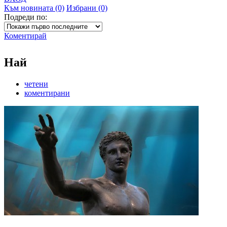
Към новината (0)
Избрани (0)
Подреди по:
Коментирай
Най
четени
коментирани