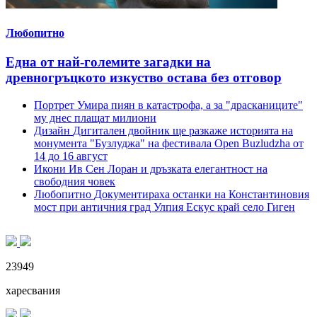
Любопитно
Една от най-големите загадки на
древногръцкото изкуство остава без отговор
Портрет
Умира пиян в катастрофа, а за "драсканиците"
му днес плащат милиони
Дизайн
Дигитален двойник ще разкаже историята на
монумента "Бузлуджа" на фестивала Open Buzludzha от
14 до 16 август
Икони
Ив Сен Лоран и дръзката елегантност на
свободния човек
Любопитно
Документираха останки на Константиновия
мост при античния град Улпия Ескус край село Гиген
23949
харесвания