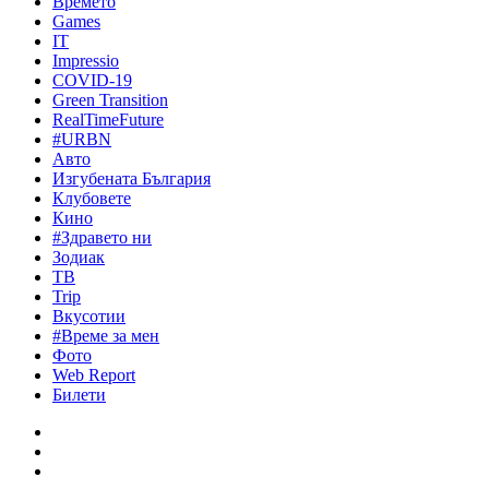
Времето
Games
IT
Impressio
COVID-19
Green Transition
RealTimeFuture
#URBN
Авто
Изгубената България
Клубовете
Кино
#Здравето ни
Зодиак
ТВ
Trip
Вкусотии
#Време за мен
Фото
Web Report
Билети