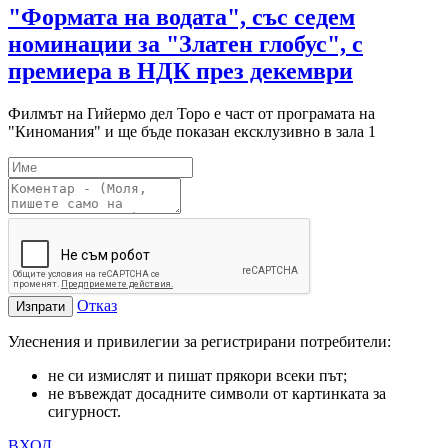
"Формата на водата", със седем
номинации за "Златен глобус", с
премиера в НДК през декември
Филмът на Гийермо дел Торо е част от програмата на
"Киномания" и ще бъде показан ексклузивно в зала 1
Отказ
Изпрати
Улеснения и привилегии за регистрирани потребители:
не си измислят и пишат прякори всеки път;
не въвеждат досадните символи от картинката за
сигурност.
ВХОД