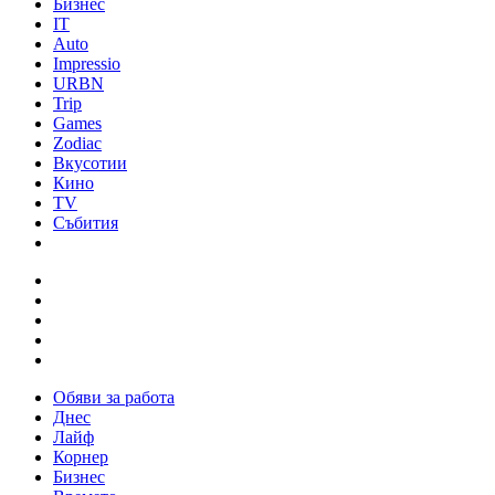
Бизнес
IT
Auto
Impressio
URBN
Trip
Games
Zodiac
Вкусотии
Кино
TV
Събития
Обяви за работа
Днес
Лайф
Корнер
Бизнес