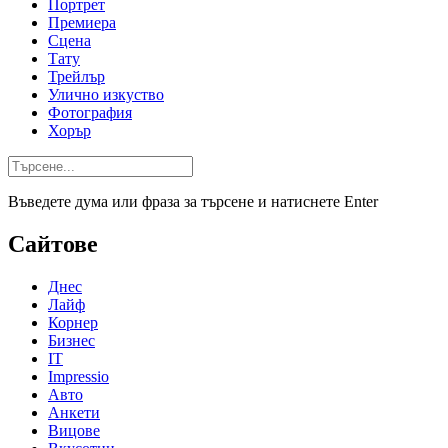
Портрет
Премиера
Сцена
Тату
Трейлър
Улично изкуство
Фотография
Хорър
Въведете дума или фраза за търсене и натиснете Enter
Сайтове
Днес
Лайф
Корнер
Бизнес
IT
Impressio
Авто
Анкети
Вицове