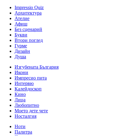
Impressio Quiz
Архитектура
Ателие
Афиш
Без сценарий
Букви
Втори поглед
Гурме
Дизайн
Душа
Изгубената България
Икони
Импресио пита
Интервю
Калейдоскоп
Кино
Лица
Любопитно
Моето дете чете
Носталгия
Ноти
Палитра