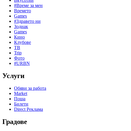
Вкусотии
#Време за мен
Времето
Games
#Здравето ни
Зодиак
Games
Кино
Клубове
ТВ
Trip
Фото
#URBN
Услуги
Обяви за работа
Market
Поща
Билети
Direct Реклама
Градове