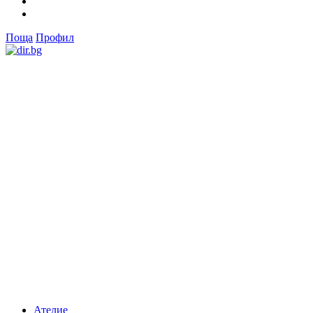
Поща
Профил
Ателие