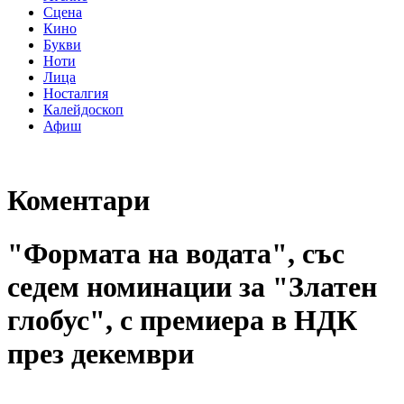
Сцена
Кино
Букви
Ноти
Лица
Носталгия
Калейдоскоп
Афиш
Коментари
"Формата на водата", със
седем номинации за "Златен
глобус", с премиера в НДК
през декември