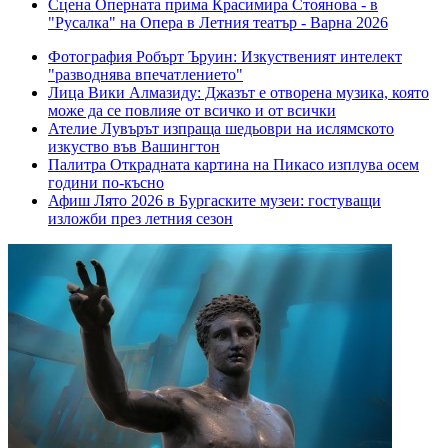
Сцена
Оперната прима Красимира Стоянова - в
"Русалка" на Опера в Летния театър - Варна 2026
Фотография
Робърт Ъруин: Изкуственият интелект
"разводнява впечатлението"
Лица
Вики Алмазиду: Джазът е отворена музика, която
може да се повлияе от всичко и от всички
Ателие
Лувърът изпраща шедьоври на ислямското
изкуство във Вашингтон
Палитра
Открадната картина на Пикасо изплува осем
години по-късно
Афиш
Лято 2026 в Бургаските музеи: гостуващи
изложби през летния сезон