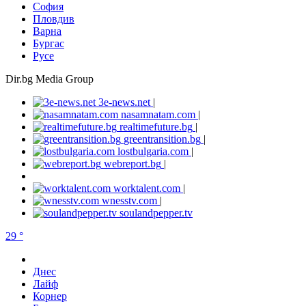
София
Пловдив
Варна
Бургас
Русе
Dir.bg Media Group
3e-news.net
|
nasamnatam.com
|
realtimefuture.bg
|
greentransition.bg
|
lostbulgaria.com
|
webreport.bg
|
worktalent.com
|
wnesstv.com
|
soulandpepper.tv
29 °
Днес
Лайф
Корнер