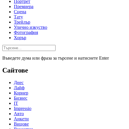
Портрет
Премиера
Сцена
Тату
Трейлър
Улично изкуство
Фотография
Хорър
Въведете дума или фраза за търсене и натиснете Enter
Сайтове
Днес
Лайф
Корнер
Бизнес
IT
Impressio
Авто
Анкети
Вицове