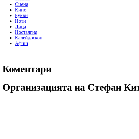
Сцена
Кино
Букви
Ноти
Лица
Носталгия
Калейдоскоп
Афиш
Коментари
Организацията на Стефан Кит