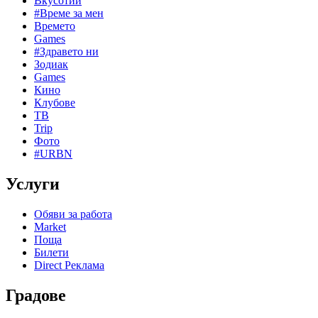
Вкусотии
#Време за мен
Времето
Games
#Здравето ни
Зодиак
Games
Кино
Клубове
ТВ
Trip
Фото
#URBN
Услуги
Обяви за работа
Market
Поща
Билети
Direct Реклама
Градове