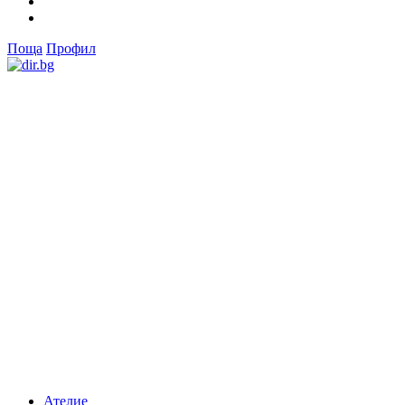
Поща
Профил
Ателие