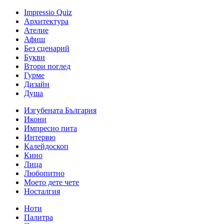
Impressio Quiz
Архитектура
Ателие
Афиш
Без сценарий
Букви
Втори поглед
Гурме
Дизайн
Душа
Изгубената България
Икони
Импресио пита
Интервю
Калейдоскоп
Кино
Лица
Любопитно
Моето дете чете
Носталгия
Ноти
Палитра