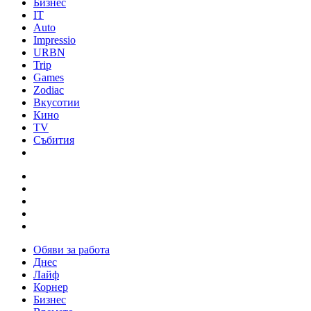
Бизнес
IT
Auto
Impressio
URBN
Trip
Games
Zodiac
Вкусотии
Кино
TV
Събития
Обяви за работа
Днес
Лайф
Корнер
Бизнес