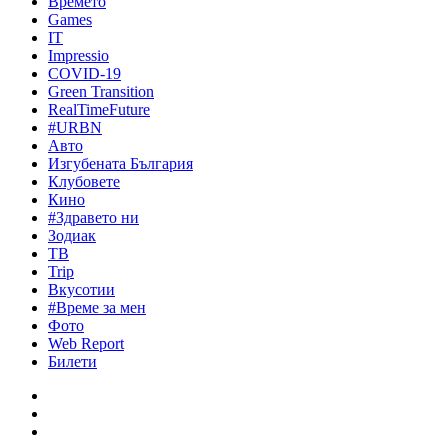
Времето
Games
IT
Impressio
COVID-19
Green Transition
RealTimeFuture
#URBN
Авто
Изгубената България
Клубовете
Кино
#Здравето ни
Зодиак
ТВ
Trip
Вкусотии
#Време за мен
Фото
Web Report
Билети