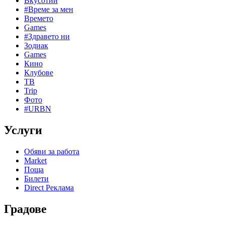
Вкусотии
#Време за мен
Времето
Games
#Здравето ни
Зодиак
Games
Кино
Клубове
ТВ
Trip
Фото
#URBN
Услуги
Обяви за работа
Market
Поща
Билети
Direct Реклама
Градове