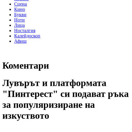
Сцена
Кино
Букви
Ноти
Лица
Носталгия
Калейдоскоп
Афиш
Коментари
Лувърът и платформата
"Пинтерест" си подават ръка
за популяризиране на
изкуството