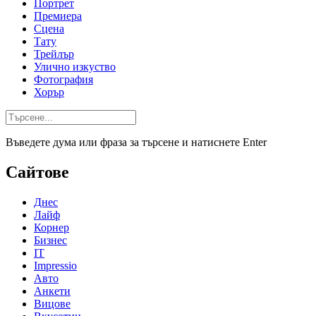
Портрет
Премиера
Сцена
Тату
Трейлър
Улично изкуство
Фотография
Хорър
Въведете дума или фраза за търсене и натиснете Enter
Сайтове
Днес
Лайф
Корнер
Бизнес
IT
Impressio
Авто
Анкети
Вицове