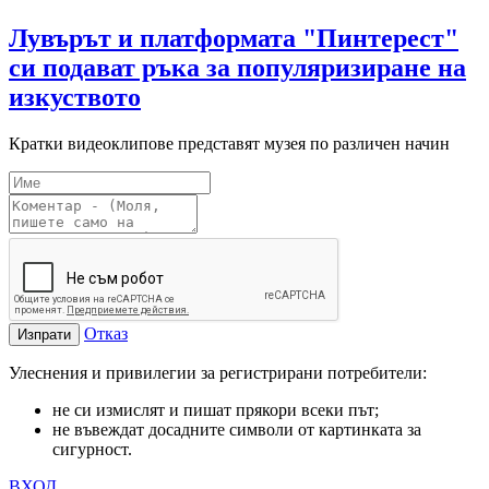
Лувърът и платформата "Пинтерест"
си подават ръка за популяризиране на
изкуството
Кратки видеоклипове представят музея по различен начин
Отказ
Изпрати
Улеснения и привилегии за регистрирани потребители:
не си измислят и пишат прякори всеки път;
не въвеждат досадните символи от картинката за
сигурност.
ВХОД