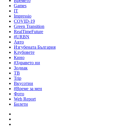
Времето
Games
IT
Impressio
COVID-19
Green Transition
RealTimeFuture
#URBN
Авто
Изгубената България
Клубовете
Кино
#Здравето ни
Зодиак
ТВ
Trip
Вкусотии
#Време за мен
Фото
Web Report
Билети