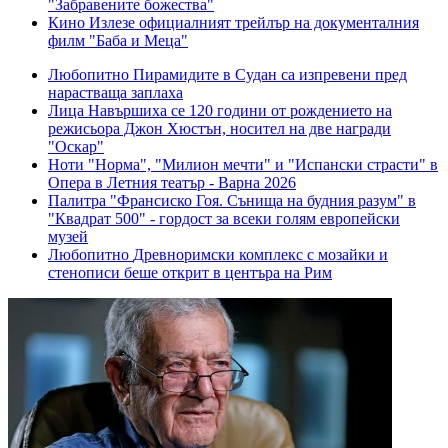
"Забравените божества"
Кино
Излезе официалният трейлър на документалния
филм "Баба и Меца"
Любопитно
Пирамидите в Судан са изпревени пред
нарастваща заплаха
Лица
Навършиха се 120 години от рождението на
режисьора Джон Хюстън, носител на две награди
"Оскар"
Ноти
"Норма", "Милион мечти" и "Испански страсти" в
Опера в Летния театър - Варна 2026
Палитра
"Франсиско Гоя. Сънища на будния разум" в
"Квадрат 500" - гордост за всеки голям европейски
музей
Любопитно
Древноримски комплекс с мозайки и
стенописи беше открит в центъра на Рим