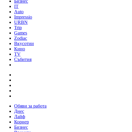
Бизнес
IT
Auto
Impressio
URBN
Trip
Games
Zodiac
Вкусотии
Кино
TV
Събития
Обяви за работа
Днес
Лайф
Корнер
Бизнес