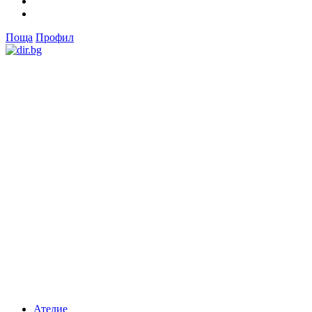
Поща
Профил
Ателие