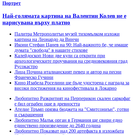
Портрет
Най-голямата картина на Валентин Колев не е
нарисувана върху платно
Палитра
Метрополитън музей тихомълком изложи
картина на Леонардо да Винчи
Икони
Стефан Цанев на 90: Най-важното бе, че имаше
думата "свобода" в нашите стихове
Калейдоскоп
Нови две кули са открити при
археологическите проучвания на средновековния град
Русокастро
Лица
Почина италианският певец и автор на песни
Франческо Гучини
Кино
Изабела Роселини ще бъде удостоена с награда за
високи постижения на кинофестивала в Локарно
Любопитно
Разкритият на Перперикон скален саркофаг
е бил ограбен още в древността
Ателие
Тръмп орязва бюджета на "Смитсониън", готви
и съкращения
Любопитно
Малък орган в Германия ще свири едно
единствено произведение до 2640 година
Любопитно
Показват над 200 артефакта в изложбата