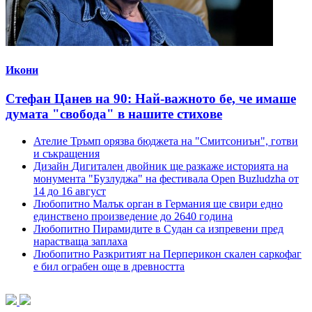
Икони
Стефан Цанев на 90: Най-важното бе, че имаше
думата "свобода" в нашите стихове
Ателие
Тръмп орязва бюджета на "Смитсониън", готви
и съкращения
Дизайн
Дигитален двойник ще разкаже историята на
монумента "Бузлуджа" на фестивала Open Buzludzha от
14 до 16 август
Любопитно
Малък орган в Германия ще свири едно
единствено произведение до 2640 година
Любопитно
Пирамидите в Судан са изпревени пред
нарастваща заплаха
Любопитно
Разкритият на Перперикон скален саркофаг
е бил ограбен още в древността