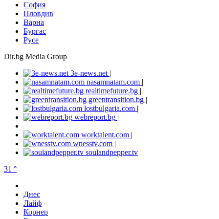
София
Пловдив
Варна
Бургас
Русе
Dir.bg Media Group
3e-news.net
|
nasamnatam.com
|
realtimefuture.bg
|
greentransition.bg
|
lostbulgaria.com
|
webreport.bg
|
worktalent.com
|
wnesstv.com
|
soulandpepper.tv
31 °
Днес
Лайф
Корнер