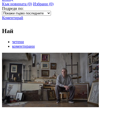
Към новината (0)
Избрани (0)
Подреди по:
Коментирай
Най
четени
коментирани