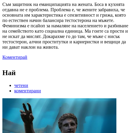
Съм защитник на еманципацията на жената. Боса в кухнята
отдавна не е проблема. Проблема е, че жените забравиха, че
основната им характеристика е сензитивност и грижа, която
по естествен начин балансира тестостерона на мъжете.
Феминизма е псайоп за намаляне на населението и разбиване
на семейството като социална единица. Ма гоите са прости и
не искат да мислят. Докарахме го до там, че мъже с нисък
тестостерон, алчни проститутки и кариеристки и вещици да
ни дават наклон на живота.
Коментирай
Най
четени
коментирани