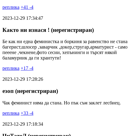
реплика
+
41
-
4
2023-12-29 17:34:47
Както ни изнася ! (нерегистриран)
Бе как ни една феминистка и боркиня за равенство не стана
багерист,шлосер ,заварчик ,докер,стругар,арматурист - само
пееене ,чекнене,фото сесии, хепънинги и търсят някой
баламурник да ги хрантути!
реплика
+
17
-
4
2023-12-29 17:28:26
езоп (нерегистриран)
Чак феминист няма да стана. Но пък съм заклет лесбиец.
реплика
+
33
-
4
2023-12-29 17:18:34
ЧиТатеЛ (нерегистриран)