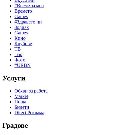
Вкусотии
#Време за мен
Времето
Games
#Здравето ни
Зодиак
Games
Кино
Клубове
ТВ
Trip
Фото
#URBN
Услуги
Обяви за работа
Market
Поща
Билети
Direct Реклама
Градове