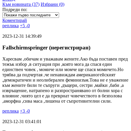
Към новината (37)
Избрани (0)
Подреди по:
Коментирай
реплика
+
5
-
0
2023-12-31 14:39:49
Fallschirmspringer (нерегистриран)
Харесвам ,обичам и уважавам жените.Ако бъда поставен пред
тежък избор ,в ситуация при ,която мога да спася един
единствен човек , момиче или момче ще спася момичето.Но
трябва да подчертая ,че ненавиждам американогейският
,демократичен и неолиберален феминизъм.Това не е уважение
към жените били те съпруги ,дъщери, сестри ,майки ,баби ,а
извръщение, натрапено и разпространявано от болни хора с
влияние ,чиято цел е да преврнат човечеството в безполова
,аморфна ,сива маса ,лишена от съпротивителни сили.
реплика
+
3
-
0
2023-12-31 03:41:01