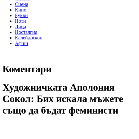
Сцена
Кино
Букви
Ноти
Лица
Носталгия
Калейдоскоп
Афиш
Коментари
Художничката Аполония
Сокол: Бих искала мъжете
също да бъдат феминисти