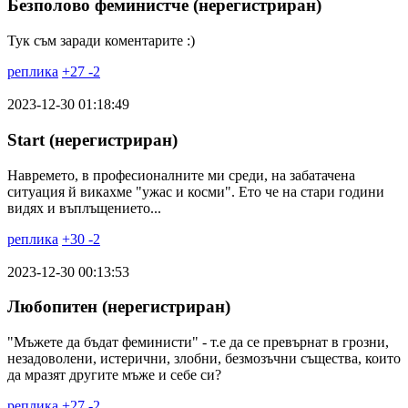
Безполово феминистче (нерегистриран)
Тук съм заради коментарите :)
реплика
+
27
-
2
2023-12-30 01:18:49
Start (нерегистриран)
Навремето, в професионалните ми среди, на забатачена
ситуация й викахме "ужас и косми". Ето че на стари години
видях и въплъщението...
реплика
+
30
-
2
2023-12-30 00:13:53
Любопитен (нерегистриран)
"Мъжете да бъдат феминисти" - т.е да се превърнат в грозни,
незадоволени, истерични, злобни, безмозъчни същества, които
да мразят другите мъже и себе си?
реплика
+
27
-
2