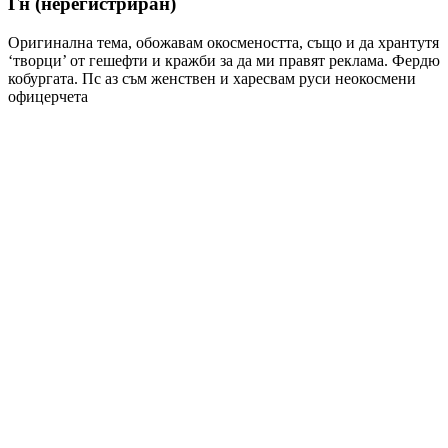
Гн (нерегистриран)
Оригинална тема, обожавам окосмеността, също и да хрантутя
‘творци’ от гешефти и кражби за да ми правят реклама. Фердю
кобургата. Пс аз съм женствен и харесвам руси неокосмени
офицерчета