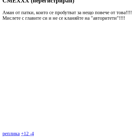
CMEXXX (нерегистриран)
Аман от патки, които се пробутват за нещо повече от това!!!!
Мислете с главите си и не се кланяйте на "авторитети"!!!!
реплика
+
12
-
4