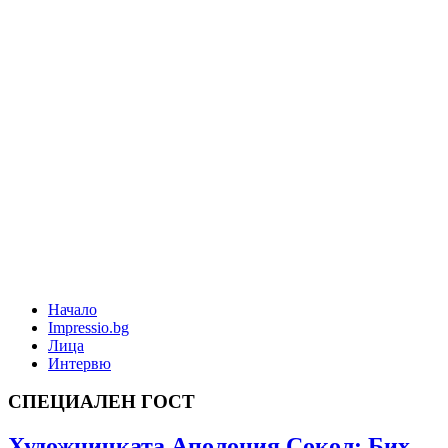
Начало
Impressio.bg
Лица
Интервю
СПЕЦИАЛЕН ГОСТ
Художничката Аполония Сокол: Бих