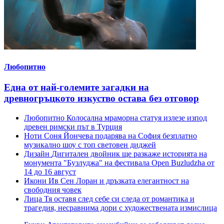
Любопитно
Една от най-големите загадки на
древногръцкото изкуство остава без отговор
Любопитно
Колосална мраморна статуя излезе изпод
древен римски път в Турция
Ноти
Соня Йончева подарява на София безплатно
музикално шоу с топ световен диджей
Дизайн
Дигитален двойник ще разкаже историята на
монумента "Бузлуджа" на фестивала Open Buzludzha от
14 до 16 август
Икони
Ив Сен Лоран и дръзката елегантност на
свободния човек
Лица
Тя оставя след себе си следа от романтика и
трагедия, несравнима дори с художествената измислица