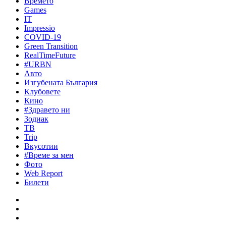
Времето
Games
IT
Impressio
COVID-19
Green Transition
RealTimeFuture
#URBN
Авто
Изгубената България
Клубовете
Кино
#Здравето ни
Зодиак
ТВ
Trip
Вкусотии
#Време за мен
Фото
Web Report
Билети