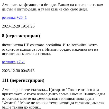
Ами ние сме феминисти бе чадо. Викам на жената, че искам
да съм и шугър-деди, а тя ми каза че съм само деди.
реплика
+
25
-
1
2023-12-29 19:51:26
8 (нерегистриран)
Феминистка НЕ означава лесбийка. И то лесбийка, която
откритото афишира това. Имаме поредно изкривяване на
истинския смисъл на нещата.
реплика
+
7
-
1
2023-12-30 00:45:13
111 (нерегистриран)
Ами... прочетете статията... Цитирам: "Това се отнася и за
приятелката, с която живее дълго време, Оксана Шашко, една
от основателките на феминистката инициативна група
"Фемен"." Може не всички феминистки да са такива, ама тая
баш е такава до корен...