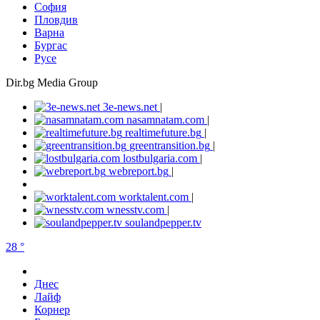
София
Пловдив
Варна
Бургас
Русе
Dir.bg Media Group
3e-news.net
|
nasamnatam.com
|
realtimefuture.bg
|
greentransition.bg
|
lostbulgaria.com
|
webreport.bg
|
worktalent.com
|
wnesstv.com
|
soulandpepper.tv
28 °
Днес
Лайф
Корнер