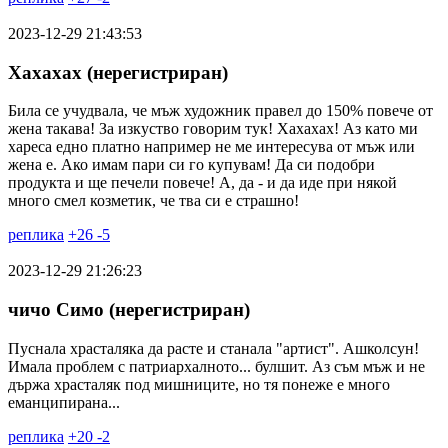
2023-12-29 21:43:53
Хахахах (нерегистриран)
Била се учудвала, че мъж художник правел до 150% повече от
жена такава! За изкуство говорим тук! Хахахах! Аз като ми
хареса едно платно например не ме интересува от мъж или
жена е. Ако имам пари си го купувам! Да си подобри
продукта и ще печели повече! А, да - и да иде при някой
много смел козметик, че тва си е страшно!
реплика
+
26
-
5
2023-12-29 21:26:23
чичо Симо (нерегистриран)
Пуснала храсталяка да расте и станала "артист". Ашколсун!
Имала проблем с патриархалното... булшит. Аз съм мъж и не
държа храсталяк под мишниците, но тя понеже е много
еманципирана...
реплика
+
20
-
2