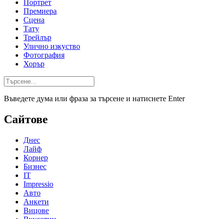
Портрет
Премиера
Сцена
Тату
Трейлър
Улично изкуство
Фотография
Хорър
Въведете дума или фраза за търсене и натиснете Enter
Сайтове
Днес
Лайф
Корнер
Бизнес
IT
Impressio
Авто
Анкети
Вицове