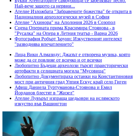
Букви
Атентаторите самоубийци се забелязват лесно.
Най-вече защото са нервни...
Ателие
Изложбата "Забравените божества" бе открита в
Националния археологически музей в София
Ателие
"Ахинора" на Аполония 2026 в Созопол
Сцена
Оперната прима Красимира Стоянова - в
"Русалка" на Опера в Летния театър - Варна 2026
Фотография
Робърт Ъруин: Изкуственият интелект
"разводнява впечатлението"
Лица
Вики Алмазиду: Джазът е отворена музика, която
може да се повлияе от всичко и от всички
Любопитно
Бъдещи археолози търсят праисторически
артефакти в селищната могила "Мусовица"
Любопитно
Документираха останки на Константиновия
мост при античния град Улпия Ескус край село Гиген
Афиш
Даниела Туртуманова-Стоянова и Емил
Йорданов блестят в "Жизел"
Ателие
Лувърът изпраща шедьоври на ислямското
изкуство във Вашингтон