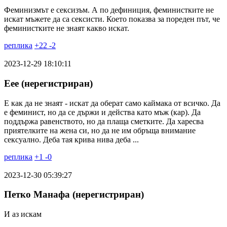
Феминизмът е сексизъм. А по дефиниция, феминистките не
искат мъжете да са сексисти. Което показва за пореден път, че
феминистките не знаят какво искат.
реплика
+
22
-
2
2023-12-29 18:10:11
Еее (нерегистриран)
Е как да не знаят - искат да оберат само каймака от всичко. Да
е феминист, но да се държи и действа като мъж (кар). Да
поддържа равенството, но да плаща сметките. Да харесва
приятелките на жена си, но да не им обръща внимание
сексуално. Деба тая крива нива деба ...
реплика
+
1
-
0
2023-12-30 05:39:27
Петко Манафа (нерегистриран)
И аз искам