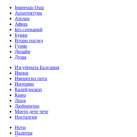
Impressio Quiz
Архитектура
Ателие
Афиш
Без сценарий
Букви
Втори поглед
Гурме
Дизайн
Душа
Изгубената България
Икони
Импресио пита
Интервю
Калейдоскоп
Кино
Лица
Любопитно
Моето дете чете
Носталгия
Ноти
Палитра