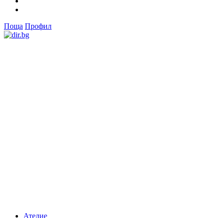
Поща
Профил
Ателие