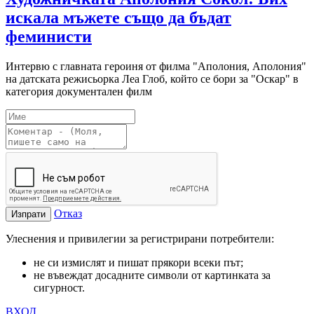
искала мъжете също да бъдат
феминисти
Интервю с главната героиня от филма "Аполония, Аполония"
на датската режисьорка Леа Глоб, който се бори за "Оскар" в
категория документален филм
Отказ
Изпрати
Улеснения и привилегии за регистрирани потребители:
не си измислят и пишат прякори всеки път;
не въвеждат досадните символи от картинката за
сигурност.
ВХОД