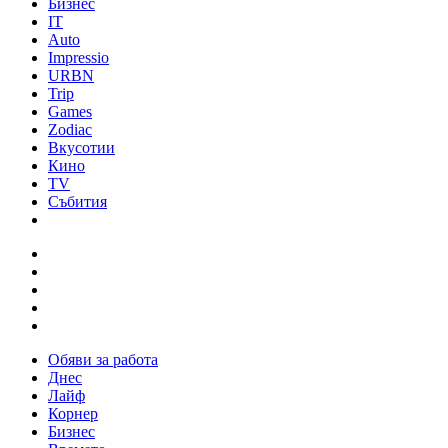
Бизнес
IT
Auto
Impressio
URBN
Trip
Games
Zodiac
Вкусотии
Кино
TV
Събития
Обяви за работа
Днес
Лайф
Корнер
Бизнес