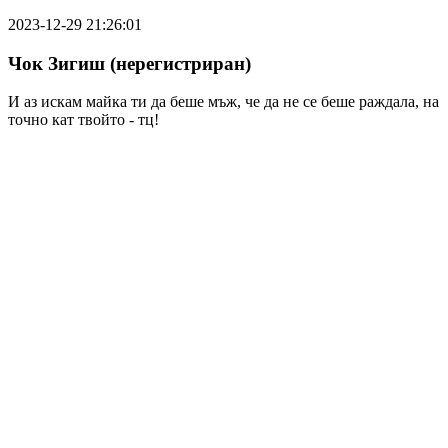
2023-12-29 21:26:01
Чок Зигиш (нерегистриран)
И аз искам майка ти да беше мъж, че да не се беше раждала, на
точно кат твойто - тц!