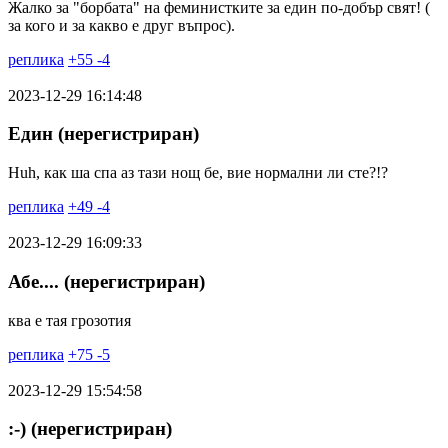
Жалко за "борбата" на феминистките за един по-добър свят! (
за кого и за какво е друг въпрос).
реплика
+
55
-
4
2023-12-29 16:14:48
Един (нерегистриран)
Huh, как ша спа аз тази нощ бе, вие нормални ли сте?!?
реплика
+
49
-
4
2023-12-29 16:09:33
Абе.... (нерегистриран)
ква е тая грозотия
реплика
+
75
-
5
2023-12-29 15:54:58
:-) (нерегистриран)