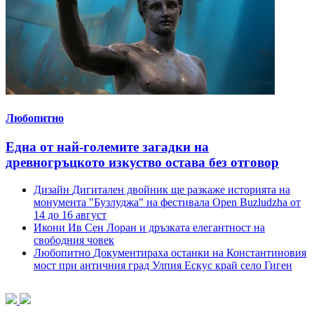
Любопитно
Една от най-големите загадки на
древногръцкото изкуство остава без отговор
Дизайн
Дигитален двойник ще разкаже историята на
монумента "Бузлуджа" на фестивала Open Buzludzha от
14 до 16 август
Икони
Ив Сен Лоран и дръзката елегантност на
свободния човек
Любопитно
Документираха останки на Константиновия
мост при античния град Улпия Ескус край село Гиген