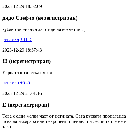
2023-12-29 18:52:09
дядо Стефчо (нерегистриран)
хубаво зърно ама да отиде на козметик : )
реплика
+
31
-
5
2023-12-29 18:37:43
!!! (нерегистриран)
Евроатлантическа смрад ...
реплика
+
5
-
5
2023-12-29 21:01:16
Е (нерегистриран)
Това е една малка част от истината. Сега руската пропаганда
иска да изкара всички европейци пендели и лесбийки, е не е
така.