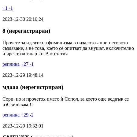
+
1
-
1
2023-12-30 20:10:24
8 (нерегистриран)
Прочете за идеите на фиминизма в началото - при неговото
създаване, а не това, което се опитват да внушат, включително
и чрез тази т.нар. от Вас статия.
реплика
+
27
-
1
2023-12-29 19:48:14
мдааа (нерегистриран)
Сори, но и прочетох името ѝ Сопол, за което още веднъж се
изСвинявам!!!
реплика
+
29
-
2
2023-12-29 19:32:01