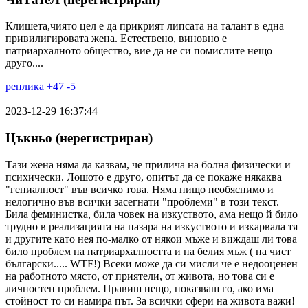
Клишета,чиято цел е да прикрият липсата на талант в една
привилигировата жена. Естествено, виновно е
патриархалното общество, вие да не си помислите нещо
друго....
реплика
+
47
-
5
2023-12-29 16:37:44
Цъкньо (нерегистриран)
Тази жена няма да казвам, че прилича на болна физически и
психически. Лошото е друго, опитът да се покаже някаква
"гениалност" във всичко това. Няма нищо необяснимо и
нелогично във всички засегнати "проблеми" в този текст.
Била феминистка, била човек на изкуството, ама нещо й било
трудно в реализацията на пазара на изкуството и изкарвала тя
и другите като нея по-малко от някои мъже и виждаш ли това
било проблем на патриархалността и на белия мъж ( на чист
български..... WTF!) Всеки може да си мисли че е недооценен
на работното място, от приятели, от живота, но това си е
личностен проблем. Правиш нещо, показваш го, ако има
стойност то си намира път. За всички сфери на живота важи!