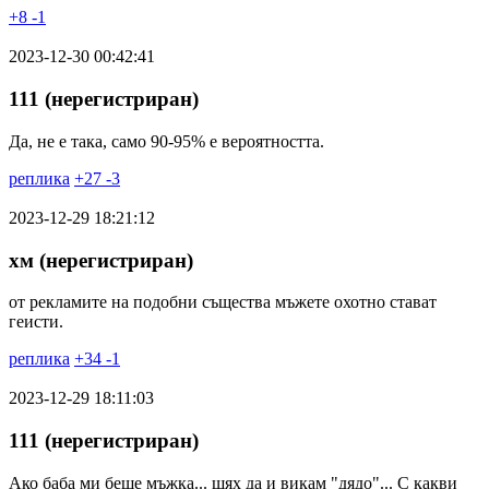
+
8
-
1
2023-12-30 00:42:41
111 (нерегистриран)
Да, не е така, само 90-95% е вероятността.
реплика
+
27
-
3
2023-12-29 18:21:12
хм (нерегистриран)
от рекламите на подобни същества мъжете охотно стават
геисти.
реплика
+
34
-
1
2023-12-29 18:11:03
111 (нерегистриран)
Ако баба ми беше мъжка... щях да и викам "дядо"... С какви