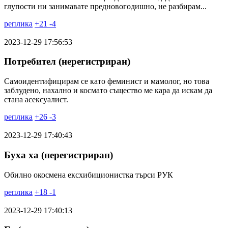
глупости ни занимавате предновогодишно, не разбирам...
реплика
+
21
-
4
2023-12-29 17:56:53
Потребител (нерегистриран)
Самоидентифицирам се като феминист и мамолог, но това
заблудено, нахално и космато същество ме кара да искам да
стана асексуалист.
реплика
+
26
-
3
2023-12-29 17:40:43
Буха ха (нерегистриран)
Обилно окосмена ексхибиционистка търси РУК
реплика
+
18
-
1
2023-12-29 17:40:13