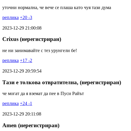
уточни нормална, че вече се плаша като чуя тази дума
реплика
+
20
-
3
2023-12-29 21:00:08
Crixus (нерегистриран)
не ни занимавайте с тез урунгели бе!
реплика
+
17
-
2
2023-12-29 20:59:54
Тази е толкова отвратителна, (нерегистриран)
че могат да я вземат да пее в Пуси Райът
реплика
+
24
-
1
2023-12-29 20:11:08
Amen (нерегистриран)