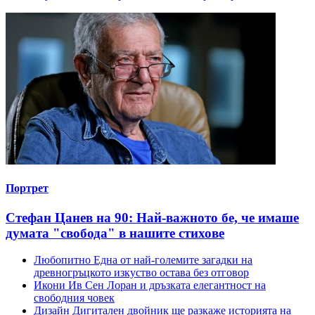
Портрет
Стефан Цанев на 90: Най-важното бе, че имаше
думата "свобода" в нашите стихове
Любопитно
Една от най-големите загадки на
древногръцкото изкуство остава без отговор
Икони
Ив Сен Лоран и дръзката елегантност на
свободния човек
Дизайн
Дигитален двойник ще разкаже историята на