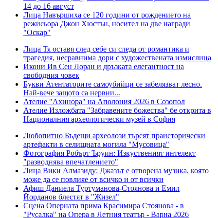
14 до 16 август
Лица
Навършиха се 120 години от рождението на
режисьора Джон Хюстън, носител на две награди
"Оскар"
Лица
Тя оставя след себе си следа от романтика и
трагедия, несравнима дори с художествената измислица
Икони
Ив Сен Лоран и дръзката елегантност на
свободния човек
Букви
Атентаторите самоубийци се забелязват лесно.
Най-вече защото са нервни...
Ателие
"Ахинора" на Аполония 2026 в Созопол
Ателие
Изложбата "Забравените божества" бе открита в
Националния археологически музей в София
Любопитно
Бъдещи археолози търсят праисторически
артефакти в селищната могила "Мусовица"
Фотография
Робърт Ъруин: Изкуственият интелект
"разводнява впечатлението"
Лица
Вики Алмазиду: Джазът е отворена музика, която
може да се повлияе от всичко и от всички
Афиш
Даниела Туртуманова-Стоянова и Емил
Йорданов блестят в "Жизел"
Сцена
Оперната прима Красимира Стоянова - в
"Русалка" на Опера в Летния театър - Варна 2026