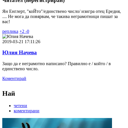
Читател (нерегистриран)
Ян Енглерт, "коЙто"/единствено число/ изигра отец Ередия,
.... Не мога да повярвам, че такива неграмотници пишат за
вас!
реплика
+
2
-
0
2019-03-21 17:11:26
Юлия Начева
Защо да е неграмотно написано? Правилно е / който / в
единствено число.
Коментирай
Най
четени
коментирани