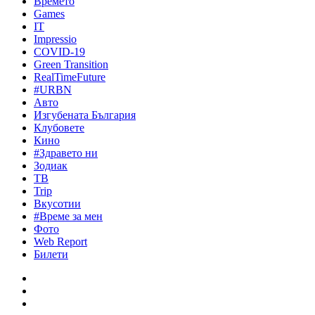
Времето
Games
IT
Impressio
COVID-19
Green Transition
RealTimeFuture
#URBN
Авто
Изгубената България
Клубовете
Кино
#Здравето ни
Зодиак
ТВ
Trip
Вкусотии
#Време за мен
Фото
Web Report
Билети