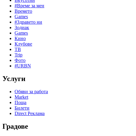
Вкусотии
#Време за мен
Времето
Games
#Здравето ни
Зодиак
Games
Кино
Клубове
ТВ
Trip
Фото
#URBN
Услуги
Обяви за работа
Market
Поща
Билети
Direct Реклама
Градове