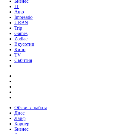
Бизнес
IT
Auto
Impressio
URBN
Trip
Games
Zodiac
Вкусотии
Кино
TV
Събития
Обяви за работа
Днес
Лайф
Корнер
Бизнес