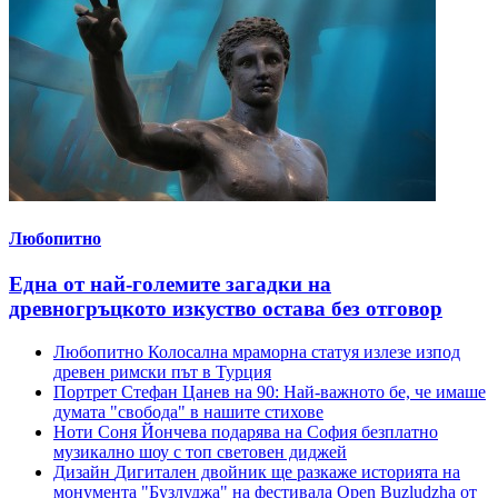
Любопитно
Една от най-големите загадки на
древногръцкото изкуство остава без отговор
Любопитно
Колосална мраморна статуя излезе изпод
древен римски път в Турция
Портрет
Стефан Цанев на 90: Най-важното бе, че имаше
думата "свобода" в нашите стихове
Ноти
Соня Йончева подарява на София безплатно
музикално шоу с топ световен диджей
Дизайн
Дигитален двойник ще разкаже историята на
монумента "Бузлуджа" на фестивала Open Buzludzha от