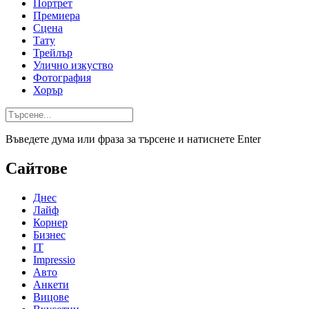
Портрет
Премиера
Сцена
Тату
Трейлър
Улично изкуство
Фотография
Хорър
Въведете дума или фраза за търсене и натиснете Enter
Сайтове
Днес
Лайф
Корнер
Бизнес
IT
Impressio
Авто
Анкети
Вицове