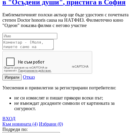
в "Осъдени души"
, пристига в София
Eмблематичният полски актьор ще бъде удостоен с почетната
степен Doctor honoris causa на НАТФИЗ. Филмотечно кино
"Одеон" показва филми с негово участие
Отказ
Изпрати
Улеснения и привилегии за регистрирани потребители:
не си измислят и пишат прякори всеки път;
не въвеждат досадните символи от картинката за
сигурност.
ВХОД
Към новината (4)
Избрани (0)
Подреди по: