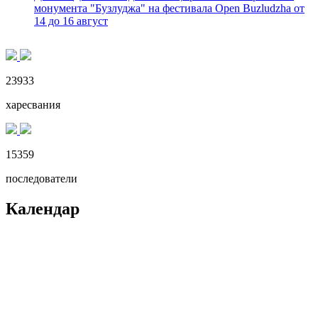
монумента "Бузлуджа" на фестивала Open Buzludzha от
14 до 16 август
23933
харесвания
15359
последователи
Календар