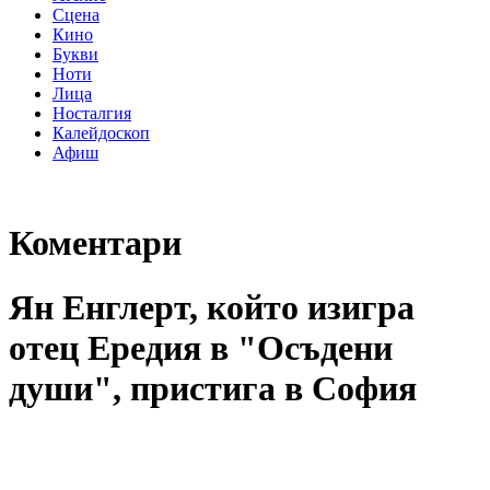
Сцена
Кино
Букви
Ноти
Лица
Носталгия
Калейдоскоп
Афиш
Коментари
Ян Енглерт
, който изигра
отец Ередия в "Осъдени
души"
, пристига в София