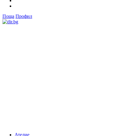
Поща
Профил
Ателие