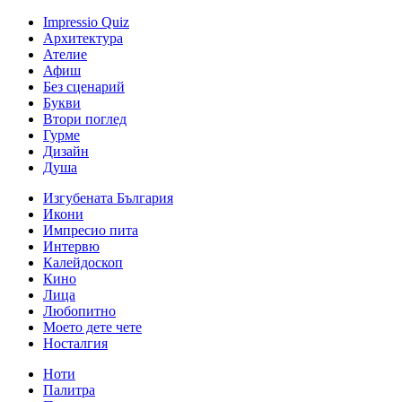
Impressio Quiz
Архитектура
Ателие
Афиш
Без сценарий
Букви
Втори поглед
Гурме
Дизайн
Душа
Изгубената България
Икони
Импресио пита
Интервю
Калейдоскоп
Кино
Лица
Любопитно
Моето дете чете
Носталгия
Ноти
Палитра