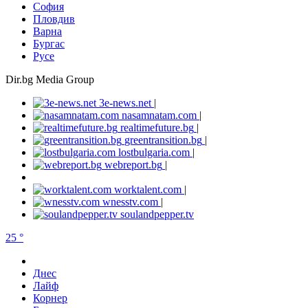
София
Пловдив
Варна
Бургас
Русе
Dir.bg Media Group
3e-news.net
|
nasamnatam.com
|
realtimefuture.bg
|
greentransition.bg
|
lostbulgaria.com
|
webreport.bg
|
worktalent.com
|
wnesstv.com
|
soulandpepper.tv
25 °
Днес
Лайф
Корнер