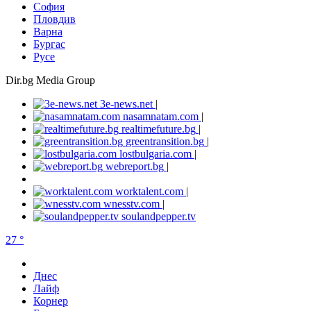
София
Пловдив
Варна
Бургас
Русе
Dir.bg Media Group
3e-news.net
|
nasamnatam.com
|
realtimefuture.bg
|
greentransition.bg
|
lostbulgaria.com
|
webreport.bg
|
worktalent.com
|
wnesstv.com
|
soulandpepper.tv
27 °
Днес
Лайф
Корнер