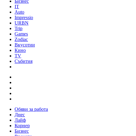
Бизнес
IT
Auto
Impressio
URBN
Trip
Games
Zodiac
Вкусотии
Кино
TV
Събития
Обяви за работа
Днес
Лайф
Корнер
Бизнес