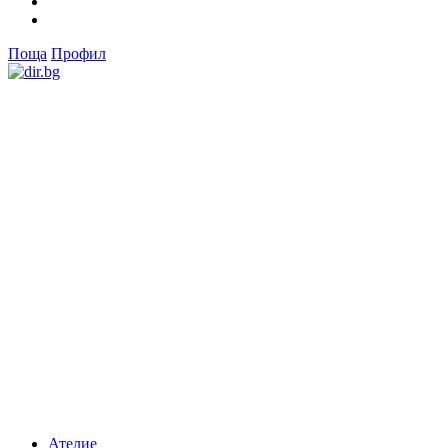
Поща
Профил
Ателие