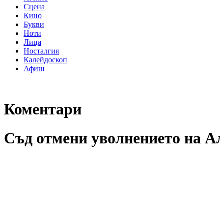
Сцена
Кино
Букви
Ноти
Лица
Носталгия
Калейдоскоп
Афиш
Коментари
Съд отмени уволнението на А