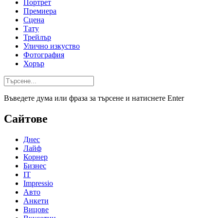
Портрет
Премиера
Сцена
Тату
Трейлър
Улично изкуство
Фотография
Хорър
Въведете дума или фраза за търсене и натиснете Enter
Сайтове
Днес
Лайф
Корнер
Бизнес
IT
Impressio
Авто
Анкети
Вицове