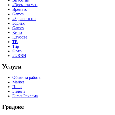
Вкусотии
#Време за мен
Времето
Games
#Здравето ни
Зодиак
Games
Кино
Клубове
ТВ
Trip
Фото
#URBN
Услуги
Обяви за работа
Market
Поща
Билети
Direct Реклама
Градове