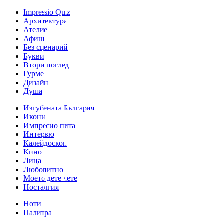
Impressio Quiz
Архитектура
Ателие
Афиш
Без сценарий
Букви
Втори поглед
Гурме
Дизайн
Душа
Изгубената България
Икони
Импресио пита
Интервю
Калейдоскоп
Кино
Лица
Любопитно
Моето дете чете
Носталгия
Ноти
Палитра