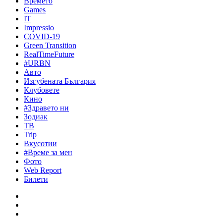
Времето
Games
IT
Impressio
COVID-19
Green Transition
RealTimeFuture
#URBN
Авто
Изгубената България
Клубовете
Кино
#Здравето ни
Зодиак
ТВ
Trip
Вкусотии
#Време за мен
Фото
Web Report
Билети