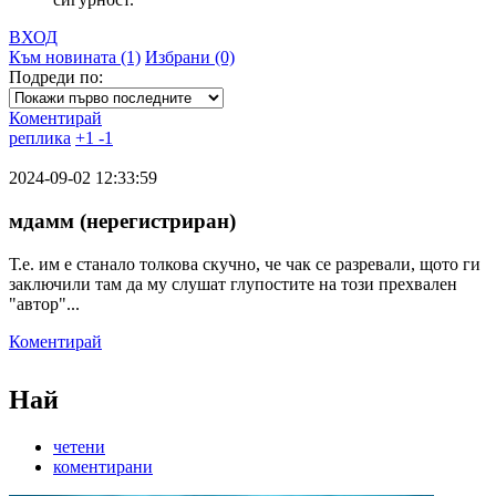
ВХОД
Към новината (1)
Избрани (0)
Подреди по:
Коментирай
реплика
+
1
-
1
2024-09-02 12:33:59
мдамм (нерегистриран)
Т.е. им е станало толкова скучно, че чак се разревали, щото ги
заключили там да му слушат глупостите на този прехвален
"автор"...
Коментирай
Най
четени
коментирани