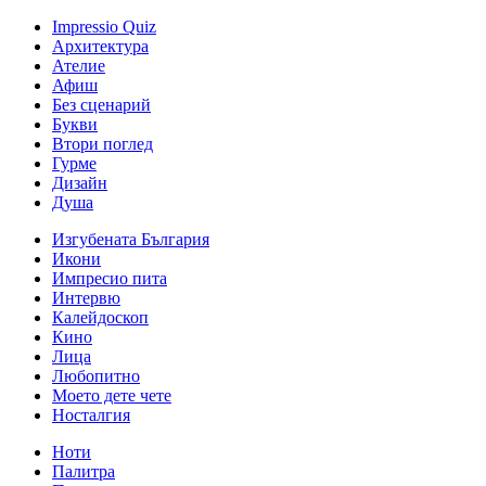
Impressio Quiz
Архитектура
Ателие
Афиш
Без сценарий
Букви
Втори поглед
Гурме
Дизайн
Душа
Изгубената България
Икони
Импресио пита
Интервю
Калейдоскоп
Кино
Лица
Любопитно
Моето дете чете
Носталгия
Ноти
Палитра