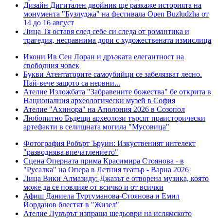
Дизайн
Дигитален двойник ще разкаже историята на
монумента "Бузлуджа" на фестивала Open Buzludzha от
14 до 16 август
Лица
Тя оставя след себе си следа от романтика и
трагедия, несравнима дори с художествената измислица
Икони
Ив Сен Лоран и дръзката елегантност на
свободния човек
Букви
Атентаторите самоубийци се забелязват лесно.
Най-вече защото са нервни...
Ателие
Изложбата "Забравените божества" бе открита в
Националния археологически музей в София
Ателие
"Ахинора" на Аполония 2026 в Созопол
Любопитно
Бъдещи археолози търсят праисторически
артефакти в селищната могила "Мусовица"
Фотография
Робърт Ъруин: Изкуственият интелект
"разводнява впечатлението"
Сцена
Оперната прима Красимира Стоянова - в
"Русалка" на Опера в Летния театър - Варна 2026
Лица
Вики Алмазиду: Джазът е отворена музика, която
може да се повлияе от всичко и от всички
Афиш
Даниела Туртуманова-Стоянова и Емил
Йорданов блестят в "Жизел"
Ателие
Лувърът изпраща шедьоври на ислямското