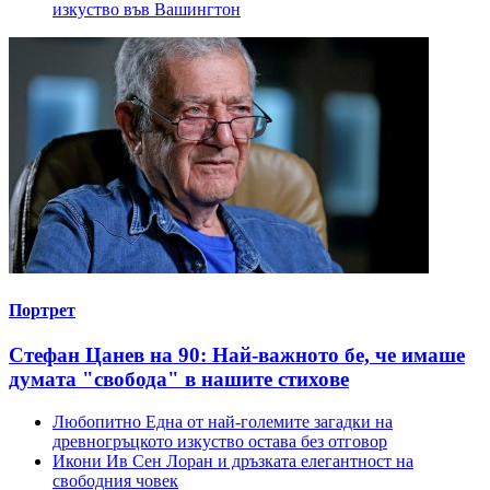
изкуство във Вашингтон
Портрет
Стефан Цанев на 90: Най-важното бе, че имаше
думата "свобода" в нашите стихове
Любопитно
Една от най-големите загадки на
древногръцкото изкуство остава без отговор
Икони
Ив Сен Лоран и дръзката елегантност на
свободния човек