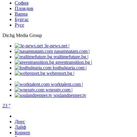
София
Пловдив
Варна
Бургас
Русе
Dir.bg Media Group
3e-news.net
|
nasamnatam.com
|
realtimefuture.bg
|
greentransition.bg
|
lostbulgaria.com
|
webreport.bg
|
worktalent.com
|
wnesstv.com
|
soulandpepper.tv
23 °
Днес
Лайф
Корнер