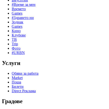
Вкусотии
#Време за мен
Времето
Games
#Здравето ни
Зодиак
Games
Кино
Клубове
ТВ
Trip
Фото
#URBN
Услуги
Обяви за работа
Market
Поща
Билети
Direct Реклама
Градове