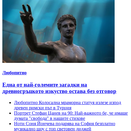
Любопитно
Една от най-големите загадки на
древногръцкото изкуство остава без отговор
Любопитно
Колосална мраморна статуя излезе изпод
древен римски път в Турция
Портрет
Стефан Цанев на 90: Най-важното бе, че имаше
думата "свобода" в нашите стихове
Ноти
Соня Йончева подарява на София безплатно
музикално шоу с топ световен диджей