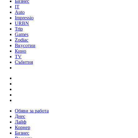
Бизнес
IT
Auto
Impressio
URBN
Trip
Games
Zodiac
Вкусотии
Кино
TV
Събития
Обяви за работа
Днес
Лайф
Корнер
Бизнес