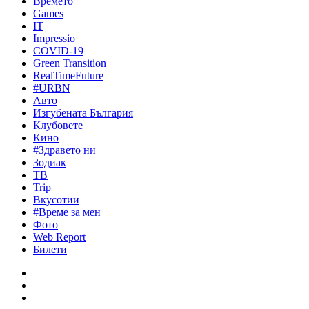
Времето
Games
IT
Impressio
COVID-19
Green Transition
RealTimeFuture
#URBN
Авто
Изгубената България
Клубовете
Кино
#Здравето ни
Зодиак
ТВ
Trip
Вкусотии
#Време за мен
Фото
Web Report
Билети