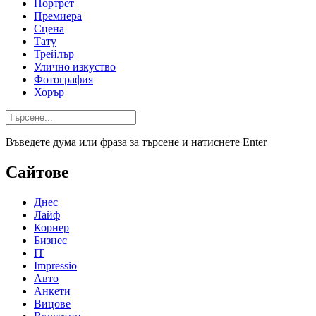
Портрет
Премиера
Сцена
Тату
Трейлър
Улично изкуство
Фотография
Хорър
Въведете дума или фраза за търсене и натиснете Enter
Сайтове
Днес
Лайф
Корнер
Бизнес
IT
Impressio
Авто
Анкети
Вицове