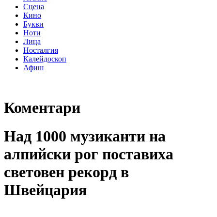
Сцена
Кино
Букви
Ноти
Лица
Носталгия
Калейдоскоп
Афиш
Коментари
Над 1000 музиканти на
алпийски рог поставиха
световен рекорд в
Швейцария