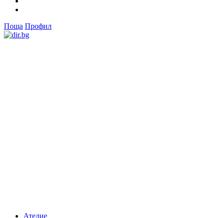
Поща
Профил
Ателие