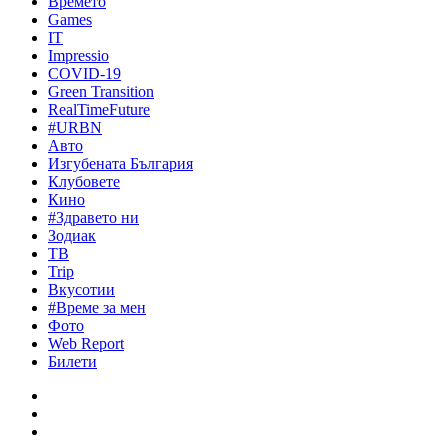
Времето
Games
IT
Impressio
COVID-19
Green Transition
RealTimeFuture
#URBN
Авто
Изгубената България
Клубовете
Кино
#Здравето ни
Зодиак
ТВ
Trip
Вкусотии
#Време за мен
Фото
Web Report
Билети