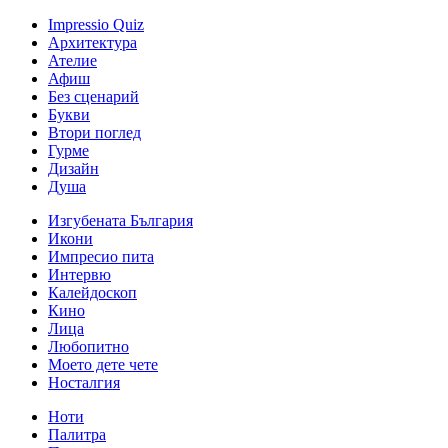
Impressio Quiz
Архитектура
Ателие
Афиш
Без сценарий
Букви
Втори поглед
Гурме
Дизайн
Душа
Изгубената България
Икони
Импресио пита
Интервю
Калейдоскоп
Кино
Лица
Любопитно
Моето дете чете
Носталгия
Ноти
Палитра