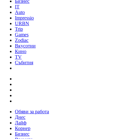
Бизнес
IT
Auto
Impressio
URBN
Trip
Games
Zodiac
Вкусотии
Кино
TV
Събития
Обяви за работа
Днес
Лайф
Корнер
Бизнес