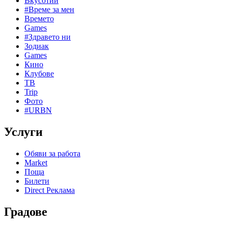
Вкусотии
#Време за мен
Времето
Games
#Здравето ни
Зодиак
Games
Кино
Клубове
ТВ
Trip
Фото
#URBN
Услуги
Обяви за работа
Market
Поща
Билети
Direct Реклама
Градове