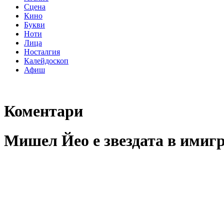
Сцена
Кино
Букви
Ноти
Лица
Носталгия
Калейдоскоп
Афиш
Коментари
Мишел Йео е звездата в имиг