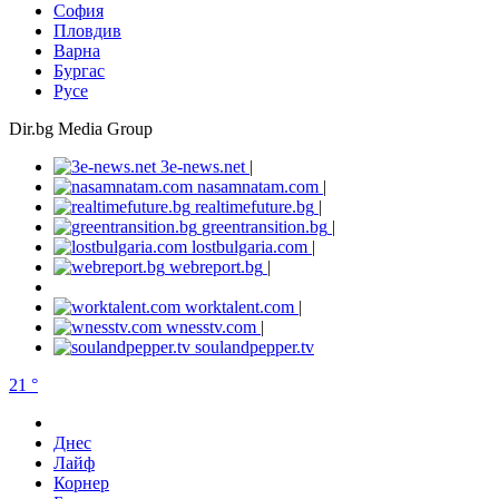
София
Пловдив
Варна
Бургас
Русе
Dir.bg Media Group
3e-news.net
|
nasamnatam.com
|
realtimefuture.bg
|
greentransition.bg
|
lostbulgaria.com
|
webreport.bg
|
worktalent.com
|
wnesstv.com
|
soulandpepper.tv
21 °
Днес
Лайф
Корнер