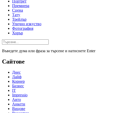
Портрет
Премиера
Сцена
Тату
Трейлър
Улично изкуство
Фотография
Хорър
Въведете дума или фраза за търсене и натиснете Enter
Сайтове
Днес
Лайф
Корнер
Бизнес
IT
Impressio
Авто
Анкети
Вицове