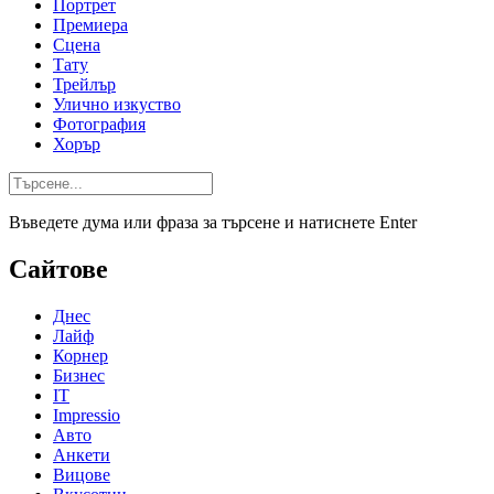
Портрет
Премиера
Сцена
Тату
Трейлър
Улично изкуство
Фотография
Хорър
Въведете дума или фраза за търсене и натиснете Enter
Сайтове
Днес
Лайф
Корнер
Бизнес
IT
Impressio
Авто
Анкети
Вицове