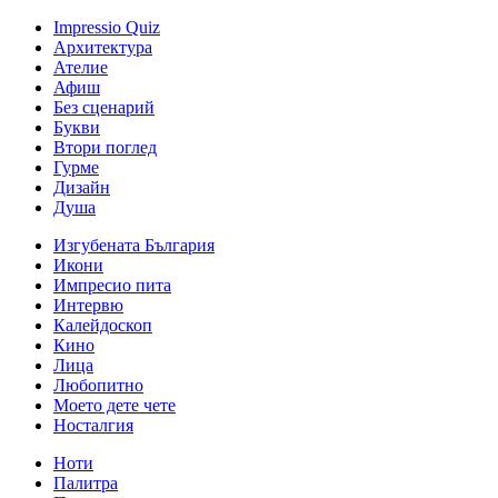
Impressio Quiz
Архитектура
Ателие
Афиш
Без сценарий
Букви
Втори поглед
Гурме
Дизайн
Душа
Изгубената България
Икони
Импресио пита
Интервю
Калейдоскоп
Кино
Лица
Любопитно
Моето дете чете
Носталгия
Ноти
Палитра