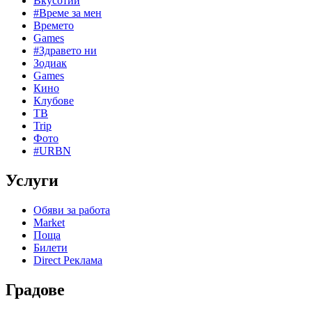
Вкусотии
#Време за мен
Времето
Games
#Здравето ни
Зодиак
Games
Кино
Клубове
ТВ
Trip
Фото
#URBN
Услуги
Обяви за работа
Market
Поща
Билети
Direct Реклама
Градове