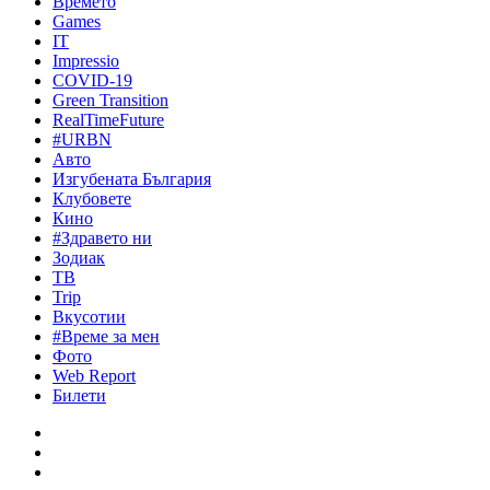
Времето
Games
IT
Impressio
COVID-19
Green Transition
RealTimeFuture
#URBN
Авто
Изгубената България
Клубовете
Кино
#Здравето ни
Зодиак
ТВ
Trip
Вкусотии
#Време за мен
Фото
Web Report
Билети