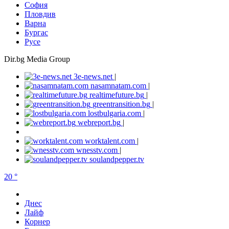
София
Пловдив
Варна
Бургас
Русе
Dir.bg Media Group
3e-news.net
|
nasamnatam.com
|
realtimefuture.bg
|
greentransition.bg
|
lostbulgaria.com
|
webreport.bg
|
worktalent.com
|
wnesstv.com
|
soulandpepper.tv
20 °
Днес
Лайф
Корнер