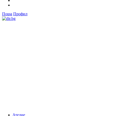
Поща
Профил
Ателие