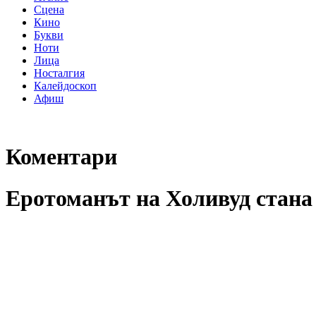
Сцена
Кино
Букви
Ноти
Лица
Носталгия
Калейдоскоп
Афиш
Коментари
Еротоманът на Холивуд стана 