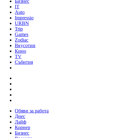
Бизнес
IT
Auto
Impressio
URBN
Trip
Games
Zodiac
Вкусотии
Кино
TV
Събития
Обяви за работа
Днес
Лайф
Корнер
Бизнес