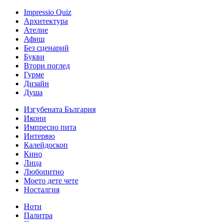
Impressio Quiz
Архитектура
Ателие
Афиш
Без сценарий
Букви
Втори поглед
Гурме
Дизайн
Душа
Изгубената България
Икони
Импресио пита
Интервю
Калейдоскоп
Кино
Лица
Любопитно
Моето дете чете
Носталгия
Ноти
Палитра