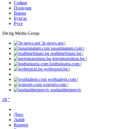
София
Пловдив
Варна
Бургас
Русе
Dir.bg Media Group
3e-news.net
|
nasamnatam.com
|
realtimefuture.bg
|
greentransition.bg
|
lostbulgaria.com
|
webreport.bg
|
worktalent.com
|
wnesstv.com
|
soulandpepper.tv
28 °
Днес
Лайф
Корнер