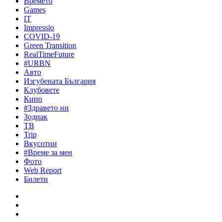
Времето
Games
IT
Impressio
COVID-19
Green Transition
RealTimeFuture
#URBN
Авто
Изгубената България
Клубовете
Кино
#Здравето ни
Зодиак
ТВ
Trip
Вкусотии
#Време за мен
Фото
Web Report
Билети