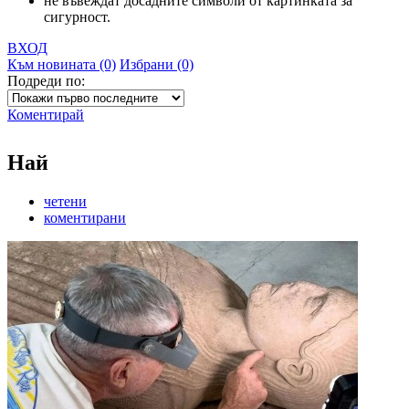
не въвеждат досадните символи от картинката за
сигурност.
ВХОД
Към новината (0)
Избрани (0)
Подреди по:
Коментирай
Най
четени
коментирани