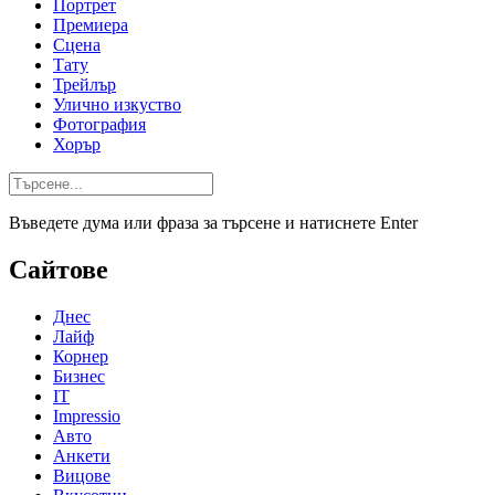
Портрет
Премиера
Сцена
Тату
Трейлър
Улично изкуство
Фотография
Хорър
Въведете дума или фраза за търсене и натиснете Enter
Сайтове
Днес
Лайф
Корнер
Бизнес
IT
Impressio
Авто
Анкети
Вицове