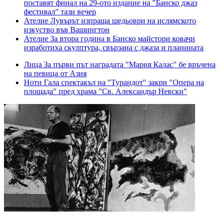
поставят финал на 29-ото издание на "Банско джаз
фестивал" тази вечер
Ателие
Лувърът изпраща шедьоври на ислямското
изкуство във Вашингтон
Ателие
За втора година в Банско майстори ковачи
изработиха скулптура, свързана с джаза и планината
Лица
За първи път наградата "Мария Калас" бе връчена
на певица от Азия
Ноти
Гала спектакъл на "Турандот" закри "Опера на
площада" пред храма "Св. Александър Невски"