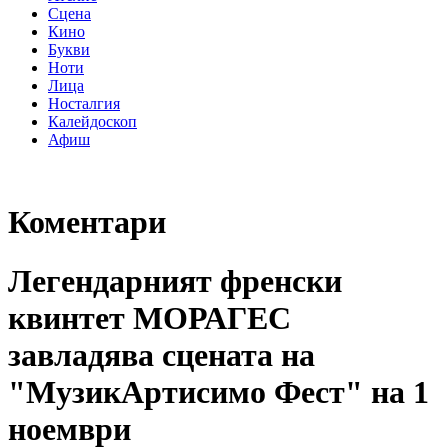
Сцена
Кино
Букви
Ноти
Лица
Носталгия
Калейдоскоп
Афиш
Коментари
Легендарният френски
квинтет МОРАГЕС
завладява сцената на
"МузикАртисимо Фест" на 1
ноември