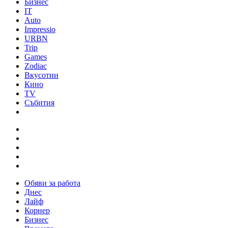
Бизнес
IT
Auto
Impressio
URBN
Trip
Games
Zodiac
Вкусотии
Кино
TV
Събития
Обяви за работа
Днес
Лайф
Корнер
Бизнес