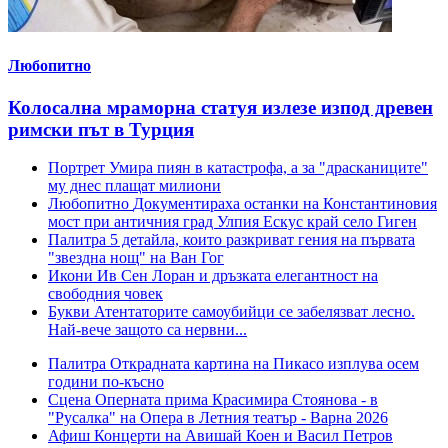
Любопитно
Колосална мраморна статуя излезе изпод древен
римски път в Турция
Портрет
Умира пиян в катастрофа, а за "драсканиците"
му днес плащат милиони
Любопитно
Документираха останки на Константиновия
мост при античния град Улпия Ескус край село Гиген
Палитра
5 детайла, които разкриват гения на първата
"звездна нощ" на Ван Гог
Икони
Ив Сен Лоран и дръзката елегантност на
свободния човек
Букви
Атентаторите самоубийци се забелязват лесно.
Най-вече защото са нервни...
Палитра
Открадната картина на Пикасо изплува осем
години по-късно
Сцена
Оперната прима Красимира Стоянова - в
"Русалка" на Опера в Летния театър - Варна 2026
Афиш
Концерти на Авишай Коен и Васил Петров