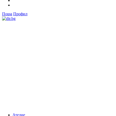
Поща
Профил
Ателие