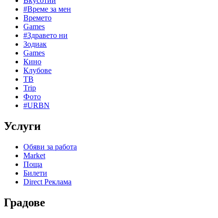
Вкусотии
#Време за мен
Времето
Games
#Здравето ни
Зодиак
Games
Кино
Клубове
ТВ
Trip
Фото
#URBN
Услуги
Обяви за работа
Market
Поща
Билети
Direct Реклама
Градове