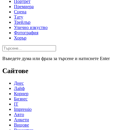
Портрет
Премиера
Сцена
Тату
Трейлър
Улично изкуство
Фотография
Хорър
Въведете дума или фраза за търсене и натиснете Enter
Сайтове
Днес
Лайф
Корнер
Бизнес
IT
Impressio
Авто
Анкети
Вицове