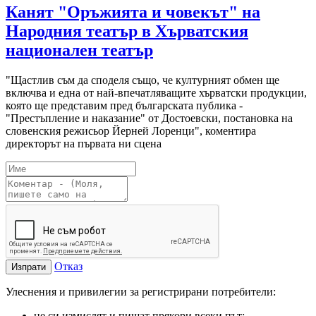
Канят "Оръжията и човекът" на
Народния театър в Хърватския
национален театър
"Щастлив съм да споделя също, че културният обмен ще
включва и една от най-впечатляващите хърватски продукции,
която ще представим пред българската публика -
"Престъпление и наказание" от Достоевски, постановка на
словенския режисьор Йерней Лоренци", коментира
директорът на първата ни сцена
Отказ
Изпрати
Улеснения и привилегии за регистрирани потребители:
не си измислят и пишат прякори всеки път;