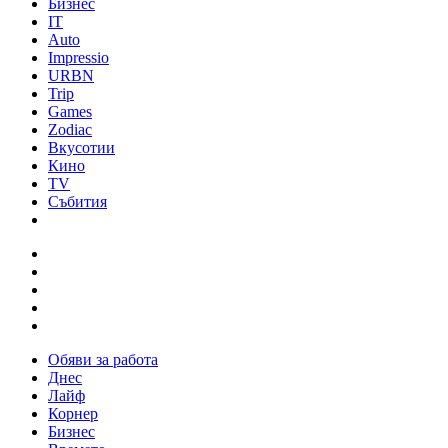
Бизнес
IT
Auto
Impressio
URBN
Trip
Games
Zodiac
Вкусотии
Кино
TV
Събития
Обяви за работа
Днес
Лайф
Корнер
Бизнес