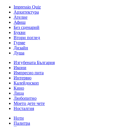
Impressio Quiz
Архитектура
Ателие
Афиш
Без сценарий
Букви
Втори поглед
Гурме
Дизайн
Душа
Изгубената България
Икони
Импресио пита
Интервю
Калейдоскоп
Кино
Лица
Любопитно
Моето дете чете
Носталгия
Ноти
Палитра