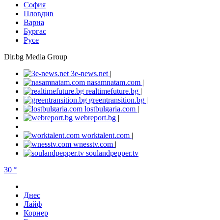
София
Пловдив
Варна
Бургас
Русе
Dir.bg Media Group
3e-news.net
|
nasamnatam.com
|
realtimefuture.bg
|
greentransition.bg
|
lostbulgaria.com
|
webreport.bg
|
worktalent.com
|
wnesstv.com
|
soulandpepper.tv
30 °
Днес
Лайф
Корнер