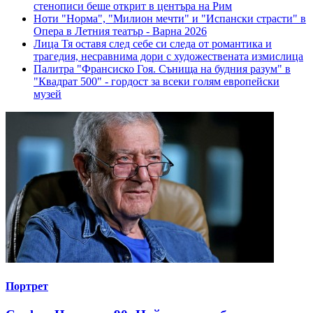
стенописи беше открит в центъра на Рим
Ноти
"Норма", "Милион мечти" и "Испански страсти" в
Опера в Летния театър - Варна 2026
Лица
Тя оставя след себе си следа от романтика и
трагедия, несравнима дори с художествената измислица
Палитра
"Франсиско Гоя. Сънища на будния разум" в
"Квадрат 500" - гордост за всеки голям европейски
музей
Портрет