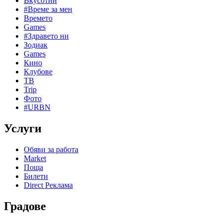
Вкусотии
#Време за мен
Времето
Games
#Здравето ни
Зодиак
Games
Кино
Клубове
ТВ
Trip
Фото
#URBN
Услуги
Обяви за работа
Market
Поща
Билети
Direct Реклама
Градове