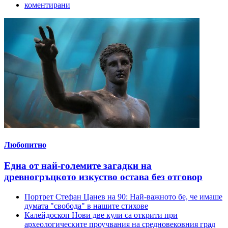
коментирани
Любопитно
Една от най-големите загадки на
древногръцкото изкуство остава без отговор
Портрет
Стефан Цанев на 90: Най-важното бе, че имаше
думата "свобода" в нашите стихове
Калейдоскоп
Нови две кули са открити при
археологическите проучвания на средновековния град