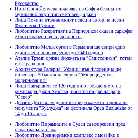
Русокастро
Ноти
Соня Йончева подарява на София безплатно
музикално шоу с топ световен диджей
Лица
Почина италианският певец и автор на песни
Франческо Гучини
Любопитно
Разкритият на Перперикон скален саркофаг
е бил ограбен още в древността
Любопитно
Малък орган в Германия ще свири едно
единствено произведение до 2640 година
Ателие
Тръмп орязва бюджета на "Смитсониън", готви
и съкращения
Архитектура
Галерия "Уфици" във Флоренция щe
инвестира 50 милиона евро в "безпрецедентна
модернизация"
Лица
Навършиха се 120 години от рождението на
режисьора Джон Хюстън, носител на две награди
"Оскар"
Дизайн
Дигитален двойник ще разкаже историята на
монумента "Бузлуджа" на фестивала Open Buzludzha от
14 до 16 август
Любопитно
Пирамидите в Судан са изпревени пред
нарастваща заплаха
Любопитно
Древноримски комплекс с мозайки и