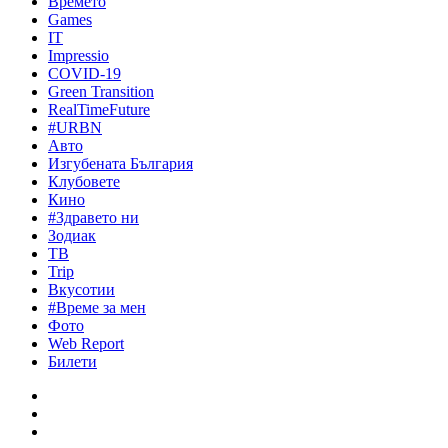
Времето
Games
IT
Impressio
COVID-19
Green Transition
RealTimeFuture
#URBN
Авто
Изгубената България
Клубовете
Кино
#Здравето ни
Зодиак
ТВ
Trip
Вкусотии
#Време за мен
Фото
Web Report
Билети