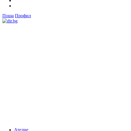
Поща
Профил
Ателие