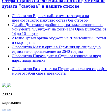
Стефан Цанев на 90: Най-важното бе, че имаше
думата "свобода" в нашите стихове
Любопитно
Една от най-големите загадки на
древногръцкото изкуство остава без отговор
Дизайн
Дигитален двойник ще разкаже историята на
монумента "Бузлуджа" на фестивала Open Buzludzha от
14 до 16 август
Ателие
Тръмп орязва бюджета на "Смитсониън", готви
и съкращения
Любопитно
Малък орган в Германия ще свири едно
единствено произведение до 2640 година
Любопитно
Пирамидите в Судан са изпревени пред
нарастваща заплаха
Любопитно
Разкритият на Перперикон скален саркофаг
е бил ограбен още в древността
23923
харесвания