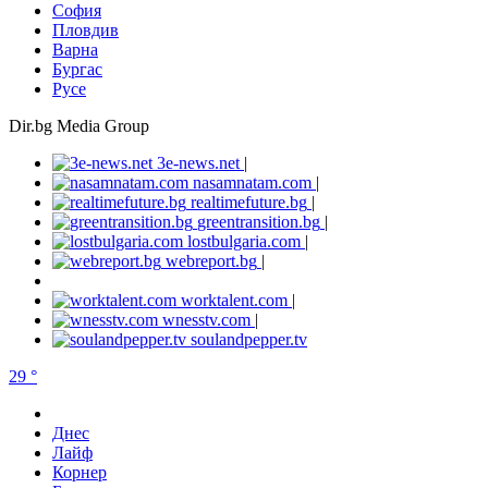
София
Пловдив
Варна
Бургас
Русе
Dir.bg Media Group
3e-news.net
|
nasamnatam.com
|
realtimefuture.bg
|
greentransition.bg
|
lostbulgaria.com
|
webreport.bg
|
worktalent.com
|
wnesstv.com
|
soulandpepper.tv
29 °
Днес
Лайф
Корнер