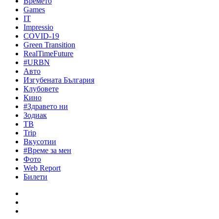
Времето
Games
IT
Impressio
COVID-19
Green Transition
RealTimeFuture
#URBN
Авто
Изгубената България
Клубовете
Кино
#Здравето ни
Зодиак
ТВ
Trip
Вкусотии
#Време за мен
Фото
Web Report
Билети