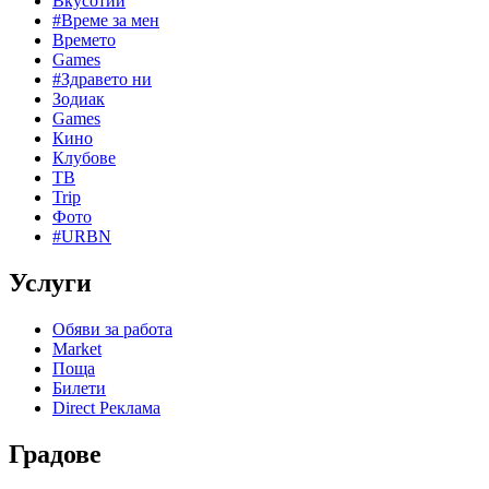
Вкусотии
#Време за мен
Времето
Games
#Здравето ни
Зодиак
Games
Кино
Клубове
ТВ
Trip
Фото
#URBN
Услуги
Обяви за работа
Market
Поща
Билети
Direct Реклама
Градове