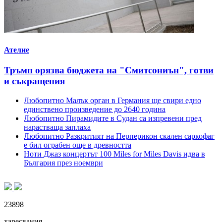
Ателие
Тръмп орязва бюджета на "Смитсониън", готви
и съкращения
Любопитно
Малък орган в Германия ще свири едно
единствено произведение до 2640 година
Любопитно
Пирамидите в Судан са изпревени пред
нарастваща заплаха
Любопитно
Разкритият на Перперикон скален саркофаг
е бил ограбен още в древността
Ноти
Джаз концертът 100 Miles for Miles Davis идва в
България през ноември
23898
харесвания