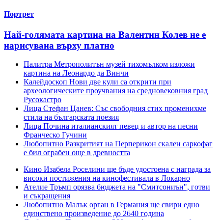
Портрет
Най-голямата картина на Валентин Колев не е
нарисувана върху платно
Палитра
Метрополитън музей тихомълком изложи
картина на Леонардо да Винчи
Калейдоскоп
Нови две кули са открити при
археологическите проучвания на средновековния град
Русокастро
Лица
Стефан Цанев: Със свободния стих променихме
стила на българската поезия
Лица
Почина италианският певец и автор на песни
Франческо Гучини
Любопитно
Разкритият на Перперикон скален саркофаг
е бил ограбен още в древността
Кино
Изабела Роселини ще бъде удостоена с награда за
високи постижения на кинофестивала в Локарно
Ателие
Тръмп орязва бюджета на "Смитсониън", готви
и съкращения
Любопитно
Малък орган в Германия ще свири едно
единствено произведение до 2640 година