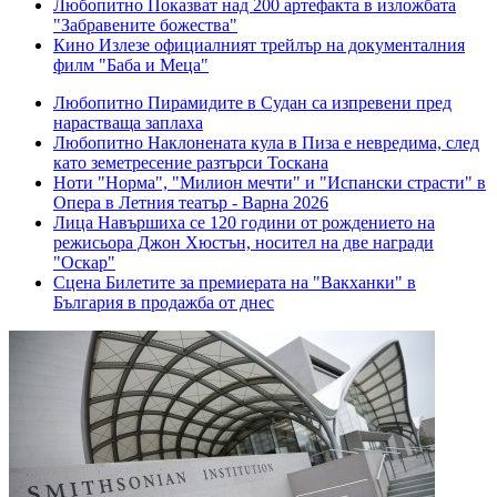
Любопитно
Показват над 200 артефакта в изложбата
"Забравените божества"
Кино
Излезе официалният трейлър на документалния
филм "Баба и Меца"
Любопитно
Пирамидите в Судан са изпревени пред
нарастваща заплаха
Любопитно
Наклонената кула в Пиза е невредима, след
като земетресение разтърси Тоскана
Ноти
"Норма", "Милион мечти" и "Испански страсти" в
Опера в Летния театър - Варна 2026
Лица
Навършиха се 120 години от рождението на
режисьора Джон Хюстън, носител на две награди
"Оскар"
Сцена
Билетите за премиерата на "Вакханки" в
България в продажба от днес