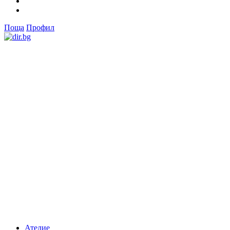
Поща
Профил
Ателие