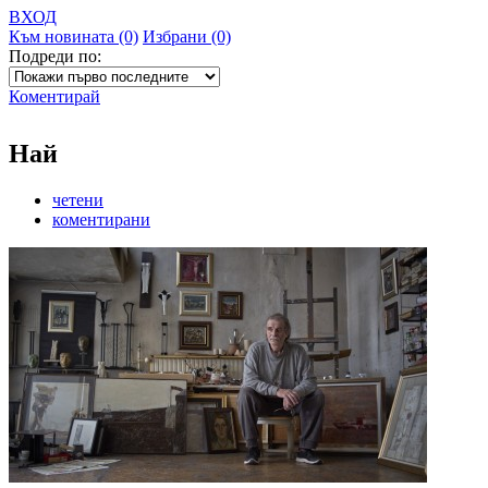
ВХОД
Към новината (0)
Избрани (0)
Подреди по:
Коментирай
Най
четени
коментирани