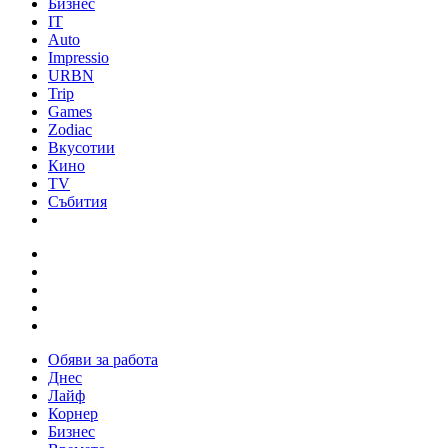
Бизнес
IT
Auto
Impressio
URBN
Trip
Games
Zodiac
Вкусотии
Кино
TV
Събития
Обяви за работа
Днес
Лайф
Корнер
Бизнес