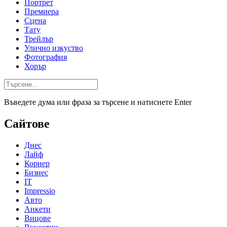
Портрет
Премиера
Сцена
Тату
Трейлър
Улично изкуство
Фотография
Хорър
Въведете дума или фраза за търсене и натиснете Enter
Сайтове
Днес
Лайф
Корнер
Бизнес
IT
Impressio
Авто
Анкети
Вицове