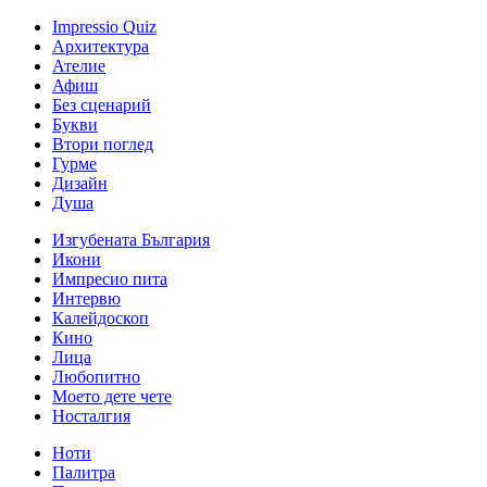
Impressio Quiz
Архитектура
Ателие
Афиш
Без сценарий
Букви
Втори поглед
Гурме
Дизайн
Душа
Изгубената България
Икони
Импресио пита
Интервю
Калейдоскоп
Кино
Лица
Любопитно
Моето дете чете
Носталгия
Ноти
Палитра